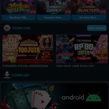
Monkeys Wil...
Tornado Ram...
Zombie Blas...
Lihat Semua
PROMOTION
TURNAMEN SPECIAL KEMERDEKAAN
CASH DROP GAME EKSKLUSIF
DOWNLOAD