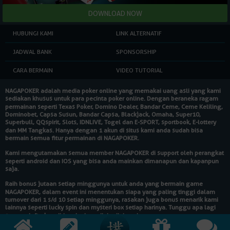
HUBUNGI KAMI
LINK ALTERNATIF
JADWAL BANK
SPONSORSHIP
CARA BERMAIN
VIDEO TUTORIAL
NAGAPOKER
adalah media poker online yang memakai uang asli yang kami
sediakan khusus untuk para pecinta poker online. Dengan beraneka ragam
permainan seperti Texas Poker, Domino Dealer, Bandar Ceme, Ceme Keliling,
Dominobet, Capsa Susun, Bandar Capsa, Blackjack, Omaha, Super10,
Superbull, QQspirit, Slots, IDNLIVE, Togel dan E-SPORT, sportbook, E-lottery
dan MM Tangkas. Hanya dengan 1 akun di situs kami anda sudah bisa
bermain semua fitur permainan di
NAGAPOKER
.
Kami mengutamakan semua member
NAGAPOKER
di support oleh perangkat
seperti android dan IOS yang bisa anda mainkan dimanapun dan kapanpun
saja.
Raih bonus jutaan setiap minggunya untuk anda yang bermain game
NAGAPOKER
, dalam event ini menentukan siapa yang paling tinggi dalam
turnover dari 1 s/d 10 setiap minggunya, rasakan juga bonus menarik kami
lainnya seperti lucky spin dan mysteri box setiap harinya. Tunggu apa lagi
segera daftarkan diri anda dan raih hadiahnya!