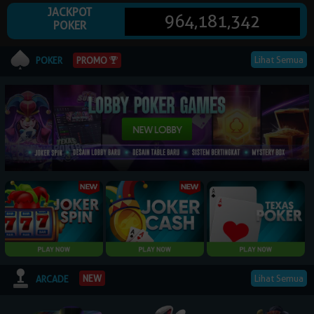
JACKPOT
964,181,342
POKER
© 2026 NagaPoker. All Rights Reserved | 18+
Lihat Semua
PROMO
POKER
Lihat Semua
NEW
ARCADE