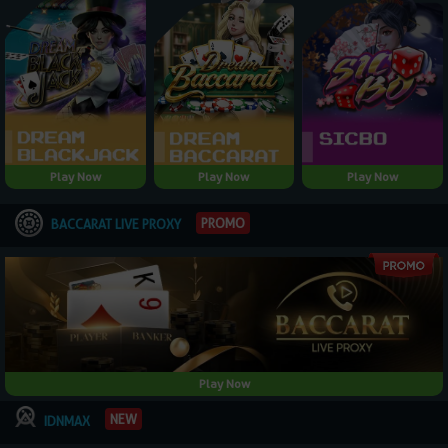
Play Now
Play Now
Play Now
PROMO
BACCARAT LIVE PROXY
Play Now
NEW
IDNMAX