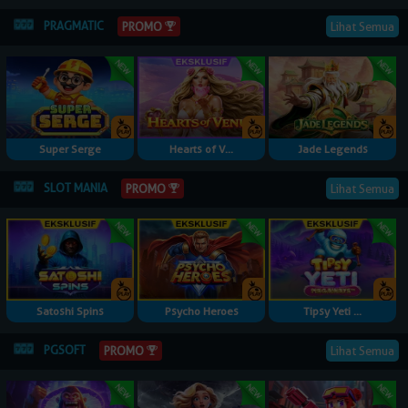
PRAGMATIC
Lihat Semua
PROMO
Super Serge
Hearts of V...
Jade Legends
SLOT MANIA
Lihat Semua
PROMO
Satoshi Spins
Psycho Heroes
Tipsy Yeti ...
PGSOFT
Lihat Semua
PROMO