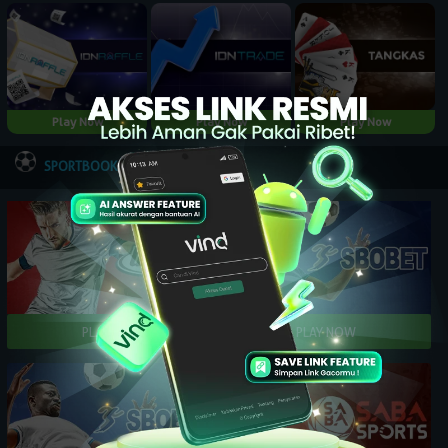
Play Now
Play Now
Play Now
NEW
SPORTBOOK