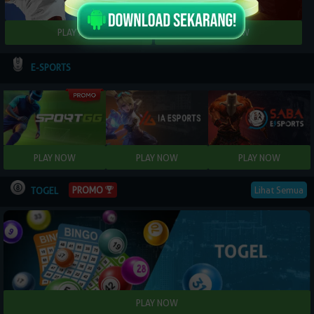
E-SPORTS
Lihat Semua
PROMO
TOGEL