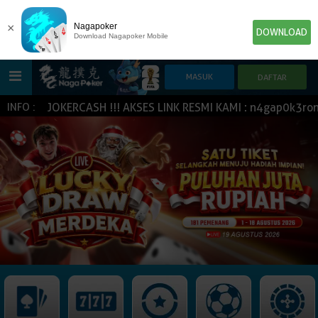
×
Nagapoker
DOWNLOAD
Download Nagapoker Mobile
BARU JOKERCASH !!! AKSES LINK RESMI KAMI : n4gap0k3ron.
INFO :
HOME
POKER
SLOT GAME
IDN E-LOTTERY
NEW
NEW
SPORTBOOK
LIVE CASINO
IDNLIVE
NEW
TOGEL
ESPORTS
ARCADE
NEW
NEW
NEW
IDNTRADE
TEMBAK IKAN
IDNRAFFLE