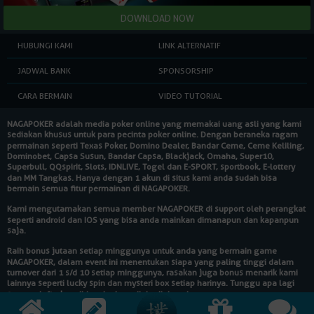
HUBUNGI KAMI
LINK ALTERNATIF
JADWAL BANK
SPONSORSHIP
CARA BERMAIN
VIDEO TUTORIAL
NAGAPOKER
adalah media poker online yang memakai uang asli yang kami
sediakan khusus untuk para pecinta poker online. Dengan beraneka ragam
permainan seperti Texas Poker, Domino Dealer, Bandar Ceme, Ceme Keliling,
Dominobet, Capsa Susun, Bandar Capsa, Blackjack, Omaha, Super10,
Superbull, QQspirit, Slots, IDNLIVE, Togel dan E-SPORT, sportbook, E-lottery
dan MM Tangkas. Hanya dengan 1 akun di situs kami anda sudah bisa
bermain semua fitur permainan di
NAGAPOKER
.
Kami mengutamakan semua member
NAGAPOKER
di support oleh perangkat
seperti android dan IOS yang bisa anda mainkan dimanapun dan kapanpun
saja.
Raih bonus jutaan setiap minggunya untuk anda yang bermain game
NAGAPOKER
, dalam event ini menentukan siapa yang paling tinggi dalam
turnover dari 1 s/d 10 setiap minggunya, rasakan juga bonus menarik kami
lainnya seperti lucky spin dan mysteri box setiap harinya. Tunggu apa lagi
segera daftarkan diri anda dan raih hadiahnya!