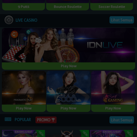
9 Putts
Bounce Roulette
Soccer Roulette
Lihat Semua
LIVE CASINO
Play Now
Play Now
Play Now
Play Now
POPULAR
Lihat Semua
PROMO