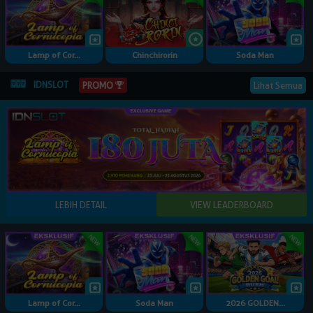
Lamp of Cor...
Chinchirorin
Soda Man
IDNSLOT
Lihat Semua
PROMO
Lamp of Cor...
Soda Man
2026 GOLDEN...