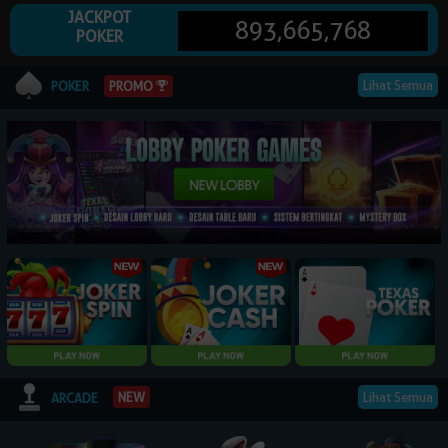
JACKPOT
893,665,768
POKER
© 2026 NagaPoker. All Rights Reserved | 18+
Lihat Semua
PROMO
POKER
Lihat Semua
NEW
ARCADE