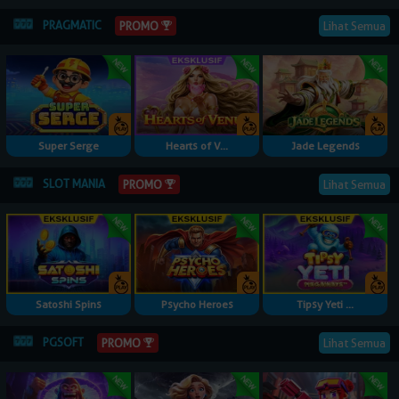
PRAGMATIC
Lihat Semua
PROMO
Super Serge
Hearts of V...
Jade Legends
SLOT MANIA
Lihat Semua
PROMO
Satoshi Spins
Psycho Heroes
Tipsy Yeti ...
PGSOFT
Lihat Semua
PROMO