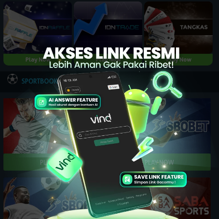
Play Now
Play Now
Play Now
NEW
SPORTBOOK